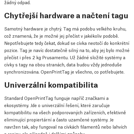
žádný odpad.
Chytřejší hardware a načtení tagu
Samotný hardware je chytrý. Tag má podobu velkého kruhu,
což znamená, že je možné jej přečíst v jakékoliv podobě.
Nepotřebujete tedy čekat, dokud se cívka neotočí do konkrétní
pozice. Tag je navíc dostatečně silný na to, aby jej bylo možné
přečíst i přes 2 kg Prusamentu. Už žádné složité systémy a
cívky s tagy na obou stranách, data budou vždy jednoduše
synchronizována. OpenPrintTag je všechno, co potřebujete.
Univerzální kompatibilita
Standard OpenPrintTag funguje napříč značkami a
ekosystémy. Jde o univerzální řešení, které zaručuje
kompatibilitu na všech podporovaných zařízeních, efektivně
eliminující propiertární a často uzamčené systémy. Je
navržen tak, aby fungoval na cívkách filamentů nebo lahvích
s resiny, ale případně i dalšími způsoby.