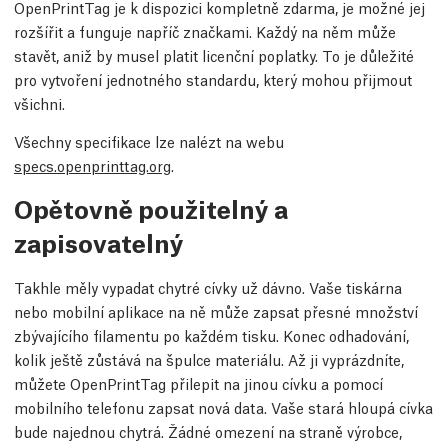
OpenPrintTag je k dispozici kompletně zdarma, je možné jej
rozšířit a funguje napříč značkami. Každý na něm může
stavět, aniž by musel platit licenční poplatky. To je důležité
pro vytvoření jednotného standardu, který mohou přijmout
všichni.
Všechny specifikace lze nalézt na webu
specs.openprinttag.org
.
Opětovně použitelný a
zapisovatelný
Takhle měly vypadat chytré cívky už dávno. Vaše tiskárna
nebo mobilní aplikace na ně může zapsat přesné množství
zbývajícího filamentu po každém tisku. Konec odhadování,
kolik ještě zůstává na špulce materiálu. Až ji vyprázdníte,
můžete OpenPrintTag přilepit na jinou cívku a pomocí
mobilního telefonu zapsat nová data. Vaše stará hloupá cívka
bude najednou chytrá. Žádné omezení na straně výrobce,