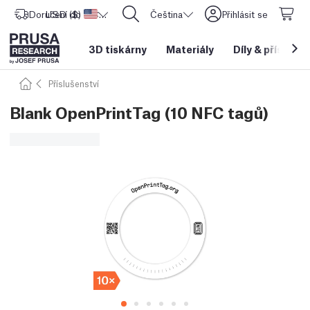
Doručení do
USD ($)
Spojené státy americké
CORE One L: Nyní skladem!
Čeština
Přihlásit se
3D tiskárny
Materiály
Díly
&
příslušen
Příslušenství
Blank OpenPrintTag (10 NFC tagů)