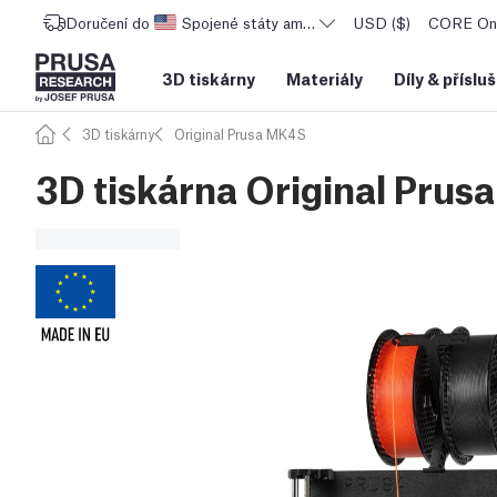
Doručení do
Spojené státy americké
USD ($)
CORE One
3D tiskárny
Materiály
Díly
&
příslu
3D tiskárny
Original Prusa MK4S
3D tiskárna Original Pru