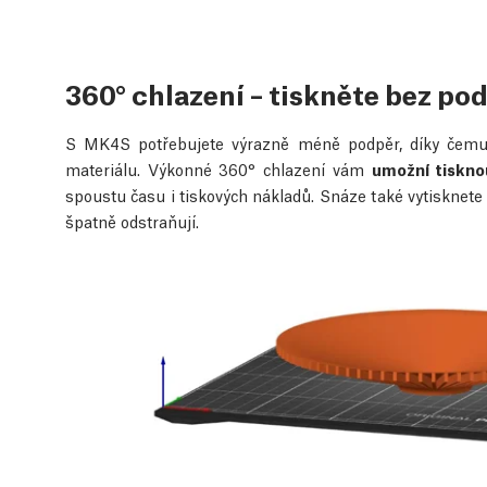
360° chlazení – tiskněte bez po
S MK4S potřebujete výrazně méně podpěr, díky čemuž
materiálu. Výkonné 360° chlazení vám
umožní tiskno
spoustu času i tiskových nákladů. Snáze také vytisknete
špatně odstraňují.