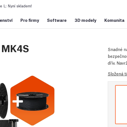
 L: Nyní skladem!
šenství
Pro firmy
Software
3D modely
Komunita
sa MK4S
Snadné na
bezpečnos
dřív. Nav
Složená t