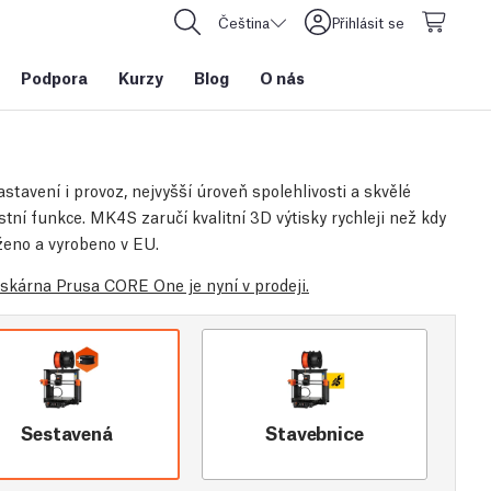
Čeština
Přihlásit se
Podpora
Kurzy
Blog
O nás
stavení i provoz, nejvyšší úroveň spolehlivosti a skvělé
tní funkce. MK4S zaručí kvalitní 3D výtisky rychleji než kdy
rženo a vyrobeno v EU.
iskárna Prusa CORE One je nyní v prodeji.
Sestavená
Stavebnice