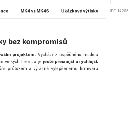
ence
MK4 vs MK4S
Ukázkové výtisky
Využití
IDF: 14268
dky bez kompromisů
vaším projektem.
Vychází z úspěšného modelu
í velkých firem, a je
ještě přesnější a rychlejší.
okým průtokem a výrazně vylepšenému firmwaru