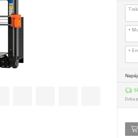
Tisk
+ Mu
+ En
Napáje
S
Doba př