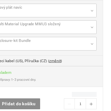
ový plát navíc
lti Material Upgrade MMU3 složený
closure-kit Bundle
cí kabel (US), Příručka (CZ)
(
změnit
)
kladem
ípravy: 1–3 pracovní dny.
Přidat do košíku