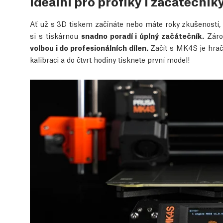
Ideální pro profíky i začátečník
Ať už s 3D tiskem začínáte nebo máte roky zkušeností, M
si s tiskárnou
snadno poradí i úplný začátečník.
Zárov
volbou i do profesionálních dílen.
Začít s MK4S je hračk
kalibraci a do čtvrt hodiny tisknete první model!