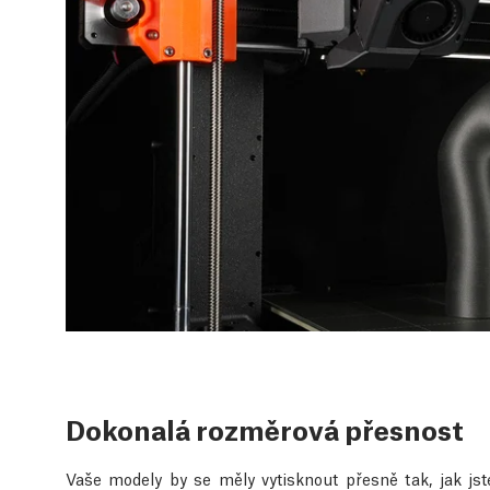
Dokonalá rozměrová přesnost
Vaše modely by se měly vytisknout přesně tak, jak jst