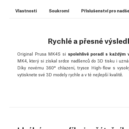
Vlastnosti
Soukromí
Příslušenství pro nadš
Rychlé a přesné výsle
Original Prusa MK4S si
spolehlivě poradí s každým 
MK4, který si získal srdce nadšenců do 3D tisku i uznán
Díky novému 360° chlazení, trysce High-flow s vys
vytisknete své 3D modely rychle a v té nejlepší kvalitě.