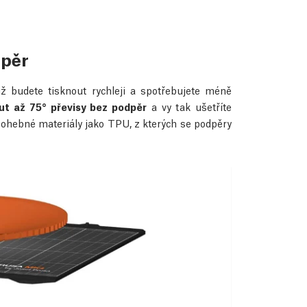
dpěr
 budete tisknout rychleji a spotřebujete méně
ut až 75° převisy bez podpěr
a vy tak ušetříte
 ohebné materiály jako TPU, z kterých se podpěry