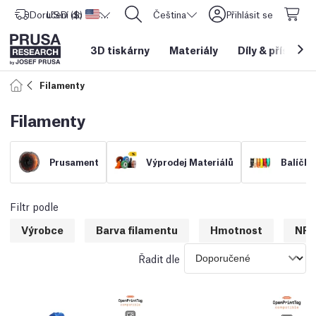
Doručení do
USD ($)
Spojené státy americké
CORE One L: Nyní skladem!
Čeština
Přihlásit se
3D tiskárny
Materiály
Díly
&
příslušen
Filamenty
Filamenty
Prusament
Výprodej Materiálů
Balíčky
Filtr podle
Výrobce
Barva filamentu
Hmotnost
NFC
Řadit dle