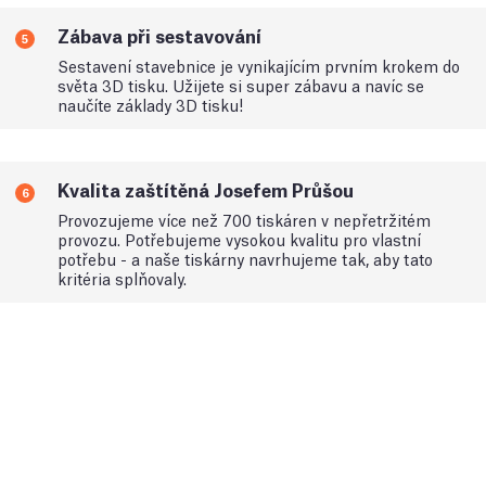
Zábava při sestavování
5
Sestavení stavebnice je vynikajícím prvním krokem do
světa 3D tisku. Užijete si super zábavu a navíc se
naučíte základy 3D tisku!
Kvalita zaštítěná Josefem Průšou
6
Provozujeme více než 700 tiskáren v nepřetržitém
provozu. Potřebujeme vysokou kvalitu pro vlastní
potřebu - a naše tiskárny navrhujeme tak, aby tato
kritéria splňovaly.