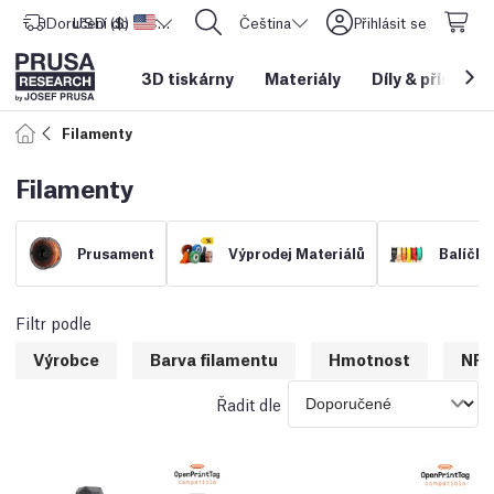
Doručení do
USD ($)
Spojené státy americké
CORE One L: Nyní skladem!
Čeština
Přihlásit se
3D tiskárny
Materiály
Díly
&
příslušen
Filamenty
Filamenty
Prusament
Výprodej Materiálů
Balíčky
Filtr podle
Výrobce
Barva filamentu
Hmotnost
NFC
Řadit dle