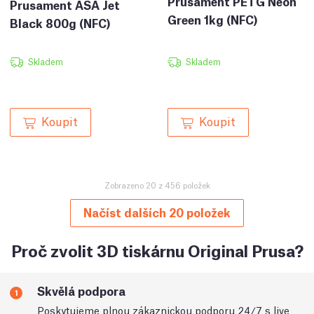
Prusament PETG Neon
Prusament ASA Jet
Green 1kg (NFC)
Black 800g (NFC)
Skladem
Skladem
Koupit
Koupit
Zobrazeno 20 z 456 položek
Načíst dalších 20 položek
Proč zvolit 3D tiskárnu Original Prusa?
Skvělá podpora
1
Poskytujeme plnou zákaznickou podporu 24/7 s live