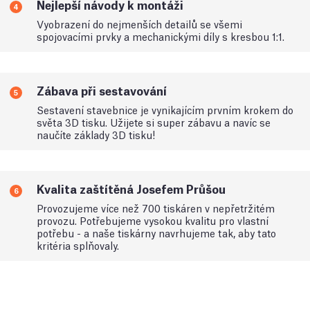
Nejlepší návody k montáži
4
Vyobrazení do nejmenších detailů se všemi
spojovacími prvky a mechanickými díly s kresbou 1:1.
Zábava při sestavování
5
Sestavení stavebnice je vynikajícím prvním krokem do
světa 3D tisku. Užijete si super zábavu a navíc se
naučíte základy 3D tisku!
Kvalita zaštítěná Josefem Průšou
6
Provozujeme více než 700 tiskáren v nepřetržitém
provozu. Potřebujeme vysokou kvalitu pro vlastní
potřebu - a naše tiskárny navrhujeme tak, aby tato
kritéria splňovaly.