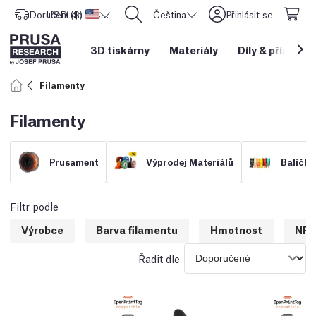
Doručení do
USD ($)
Spojené státy americké
CORE One L: Nyní skladem!
Čeština
Přihlásit se
3D tiskárny
Materiály
Díly
&
příslušen
Filamenty
Filamenty
Prusament
Výprodej Materiálů
Balíčky
Filtr podle
Výrobce
Barva filamentu
Hmotnost
NFC
Řadit dle