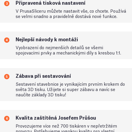
Připravená tisková nastavení
3
V PrusaSliceru můžete nastavit vše, co chcete. Používá
se velmi snadno a pravidelně dostává nové funkce.
Nejlepší návody k montáži
4
Vyobrazení do nejmenších detailů se všemi
spojovacími prvky a mechanickými díly s kresbou 1:1.
Zábava při sestavování
5
Sestavení stavebnice je vynikajícím prvním krokem do
světa 3D tisku. Užijete si super zábavu a navíc se
naučíte základy 3D tisku!
Kvalita zaštítěná Josefem Průšou
6
Provozujeme více než 700 tiskáren v nepřetržitém
provozu. Potřebujeme vysokou kvalitu pro vlastní