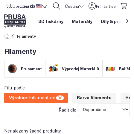
Doručení do
USD ($)
Spojené státy americké
CORE One L: Nyní skladem!
Čeština
Přihlásit se
3D tiskárny
Materiály
Díly
&
příslušen
Filamenty
Filamenty
Prusament
Výprodej Materiálů
Balíčky
Filtr podle
Výrobce
:
Fillamentum
Barva filamentu
Hmo
Řadit dle
Nenalezeny žádné produkty