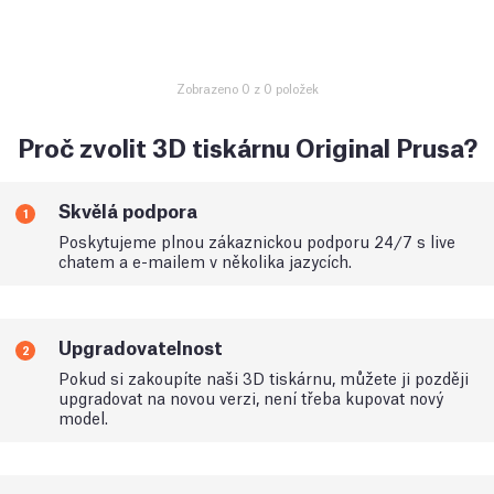
Zobrazeno 0 z 0 položek
Proč zvolit 3D tiskárnu Original Prusa?
Skvělá podpora
1
Poskytujeme plnou zákaznickou podporu 24/7 s live
chatem a e-mailem v několika jazycích.
Upgradovatelnost
2
Pokud si zakoupíte naši 3D tiskárnu, můžete ji později
upgradovat na novou verzi, není třeba kupovat nový
model.