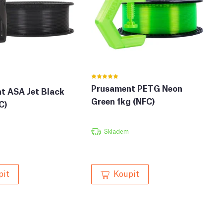
Prusament PETG Neon
t ASA Jet Black
Green 1kg (NFC)
C)
Skladem
pit
Koupit