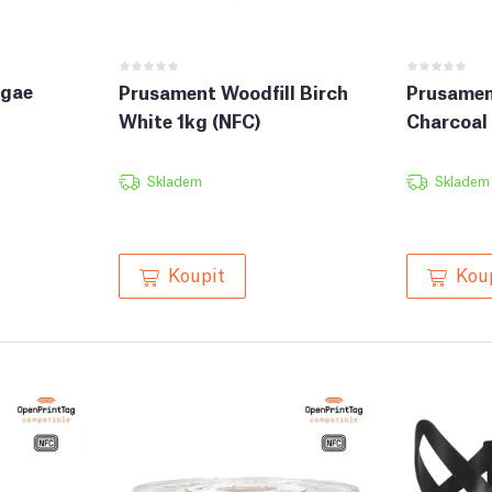
lgae
Prusament Woodfill Birch
Prusamen
White 1kg (NFC)
Charcoal 
Skladem
Skladem
Koupit
Kou