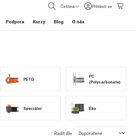
Čeština
Přihlásit se
Podpora
Kurzy
Blog
O nás
PC
PETG
(Polycarbonate)
Speciální
Eko
Řadit dle