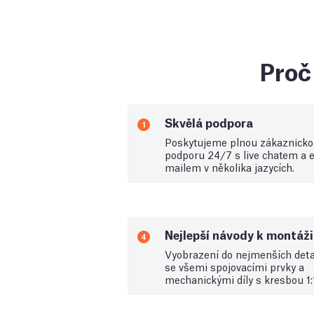
Proč 
Skvělá podpora
1
Poskytujeme plnou zákaznick
podporu 24/7 s live chatem a e
mailem v několika jazycích.
Nejlepší návody k montáži
4
Vyobrazení do nejmenších deta
se všemi spojovacími prvky a
mechanickými díly s kresbou 1: