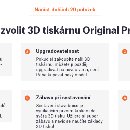
Načíst dalších 20 položek
zvolit 3D tiskárnu Original 
Upgradovatelnost
2
3
ou
Pokud si zakoupíte naši 3D
-
tiskárnu, můžete ji později
upgradovat na novou verzi, není
třeba kupovat nový model.
Zábava při sestavování
5
6
ilů
Sestavení stavebnice je
vynikajícím prvním krokem do
1.
světa 3D tisku. Užijete si super
zábavu a navíc se naučíte základy
3D tisku!