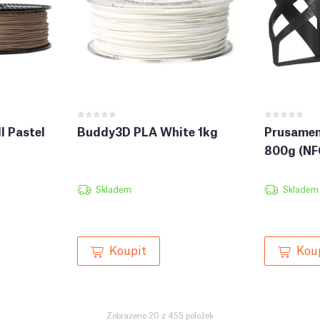
l Pastel
Buddy3D PLA White 1kg
Prusamen
800g (NF
Skladem
Skladem
Koupit
Kou
Zobrazeno 20 z 455 položek