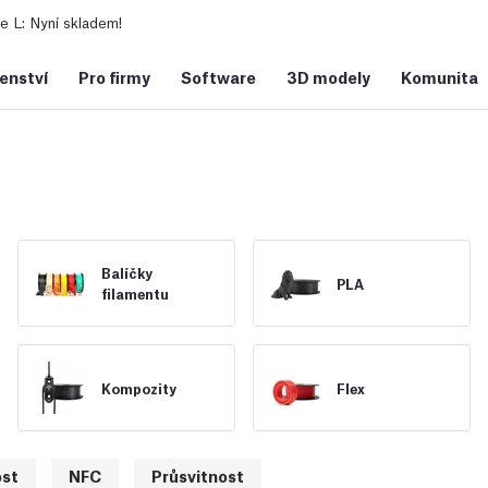
 L: Nyní skladem!
šenství
Pro firmy
Software
3D modely
Komunita
Balíčky
PLA
filamentu
Kompozity
Flex
st
NFC
Průsvitnost