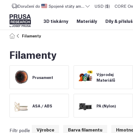
Doručení do
Spojené státy americké
USD ($)
CORE One
3D tiskárny
Materiály
Díly
&
příslu
Filamenty
Filamenty
Výprodej
Prusament
Materiálů
ASA /
ABS
PA (Nylon)
Výrobce
Barva filamentu
Hmotno
Filtr podle