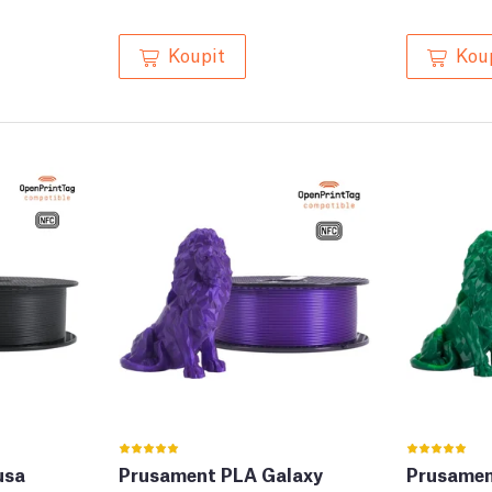
Koupit
Kou
usa
Prusament PLA Galaxy
Prusamen