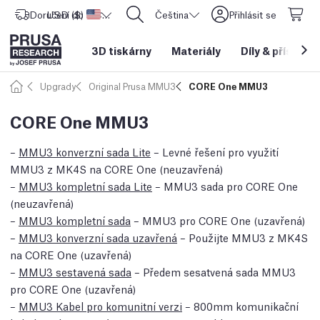
Doručení do
USD ($)
Spojené státy americké
CORE One L: Nyní skladem!
Čeština
Přihlásit se
3D tiskárny
Materiály
Díly
&
příslušen
Upgrady
Original Prusa MMU3
CORE One MMU3
CORE One MMU3
–
MMU3 konverzní sada Lite
– Levné řešení pro využití
MMU3 z MK4S na CORE One (neuzavřená)
–
MMU3 kompletní sada Lite
– MMU3 sada pro CORE One
(neuzavřená)
–
MMU3 kompletní sada
– MMU3 pro CORE One (uzavřená)
–
MMU3 konverzní sada uzavřená
– Použijte MMU3 z MK4S
na CORE One (uzavřená)
–
MMU3 sestavená sada
– Předem sesatvená sada MMU3
pro CORE One (uzavřená)
–
MMU3 Kabel pro komunitní verzi
– 800mm komunikační