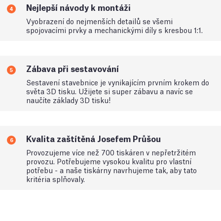
Nejlepší návody k montáži
4
Vyobrazení do nejmenších detailů se všemi
spojovacími prvky a mechanickými díly s kresbou 1:1.
Zábava při sestavování
5
Sestavení stavebnice je vynikajícím prvním krokem do
světa 3D tisku. Užijete si super zábavu a navíc se
naučíte základy 3D tisku!
Kvalita zaštítěná Josefem Průšou
6
Provozujeme více než 700 tiskáren v nepřetržitém
provozu. Potřebujeme vysokou kvalitu pro vlastní
potřebu - a naše tiskárny navrhujeme tak, aby tato
kritéria splňovaly.